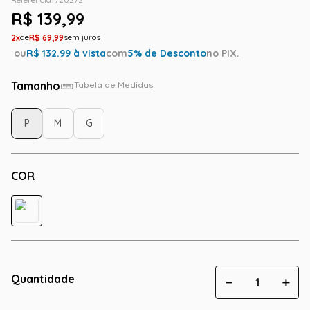
R$
139
,
99
2
R$
69
,
99
ou
R$
132.99
à vista
com
5
% de Desconto
no PIX.
Tamanho
Tabela de Medidas
P
M
G
COR
Quantidade
－
＋