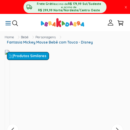
Frete Grátis
acima de
R$ 179,99
Sul/Sudeste
X
e acima de
R$ 299,99
Norte/Nordeste/Centro Oeste
Bebê
Personagens
Fantasia Mickey Mouse Bebê com Touca - Disney
Produtos Similares