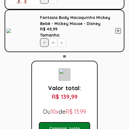
Fantasia Body Macaquinho Mickey
Bebê - Mickey Mouse - Disney
R$ 49,99
Tamanho:
P
M
G
Valor total:
R$ 139,99
Ou
10x
de
R$
13.99
Comprar Junto