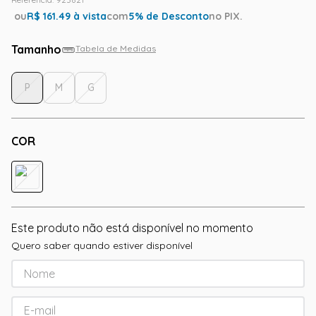
ou
R$
161.49
à vista
com
5
% de Desconto
no PIX.
Tamanho
Tabela de Medidas
P
M
G
COR
Este produto não está disponível no momento
Quero saber quando estiver disponível