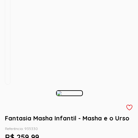
Fantasia Masha Infantil - Masha e o Urso
Referência
:
935330
R$
259
,
99