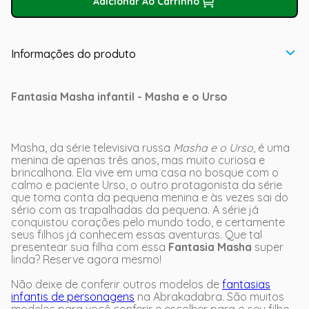
Adicionar Ao Carrinho
Informações do produto
Fantasia Masha infantil - Masha e o Urso
Masha, da série televisiva russa
Masha e o Urso
, é uma
menina de apenas três anos, mas muito curiosa e
brincalhona. Ela vive em uma casa no bosque com o
calmo e paciente Urso, o outro protagonista da série
que toma conta da pequena menina e às vezes sai do
sério com as trapalhadas da pequena. A série já
conquistou corações pelo mundo todo, e certamente
seus filhos já conhecem essas aventuras. Que tal
presentear sua filha com essa
Fantasia Masha
super
linda? Reserve agora mesmo!
Não deixe de conferir outros modelos de
fantasias
infantis de personagens
na Abrakadabra. São muitos
modelos para você conferir e escolher para o seu filho.