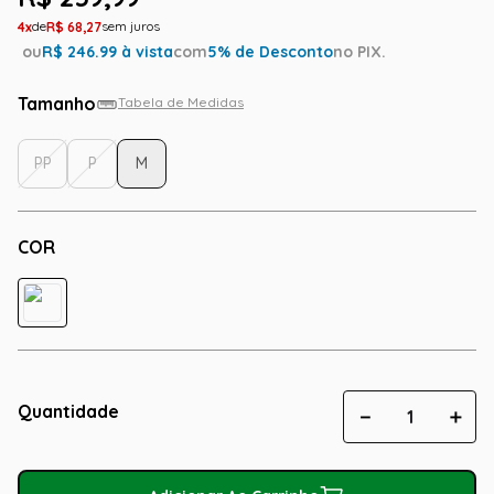
4
R$
68
,
27
ou
R$
246.99
à vista
com
5
% de Desconto
no PIX.
Tamanho
Tabela de Medidas
PP
P
M
COR
Quantidade
－
＋