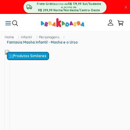
Frete Grátis
acima de
R$ 179,99
Sul/Sudeste
X
e acima de
R$ 299,99
Norte/Nordeste/Centro Oeste
Infantil
Personagens
Fantasia Masha Infantil - Masha e o Urso
Produtos Similares