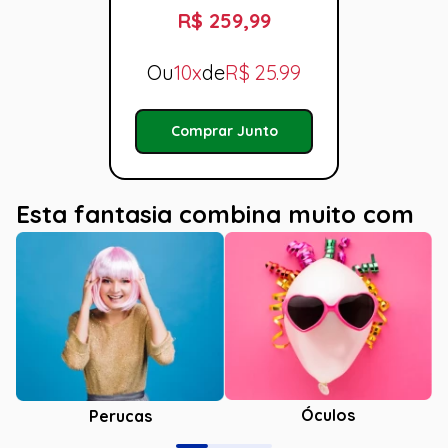
R$ 259,99
Ou
10x
de
R$
25.99
Comprar Junto
Esta fantasia combina muito com
Óculos
Perucas