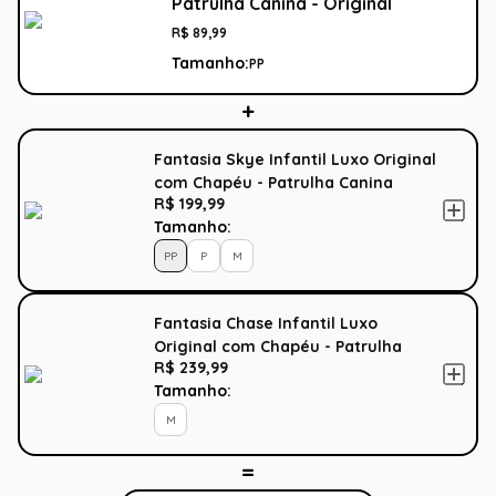
Patrulha Canina - Original
R$
89
,
99
Tamanho:
PP
Fantasia Skye Infantil Luxo Original
com Chapéu - Patrulha Canina
R$ 199,99
Tamanho:
PP
P
M
Fantasia Chase Infantil Luxo
Original com Chapéu - Patrulha
R$ 239,99
Canina
Tamanho:
M