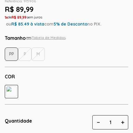
Referência
:
915906
R$
89
,
99
1
R$
89
,
99
ou
R$
85.49
à vista
com
5
% de Desconto
no PIX.
Tamanho
Tabela de Medidas
PP
P
M
COR
Quantidade
－
＋