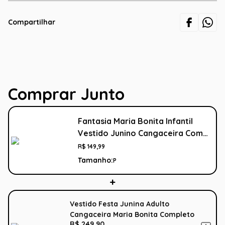
Compartilhar
Comprar Junto
Fantasia Maria Bonita Infantil
Vestido Junino Cangaceira Com
Chapéu
R$
149
,
99
Tamanho:
P
Vestido Festa Junina Adulto
Cangaceira Maria Bonita Completo
R$ 249,90