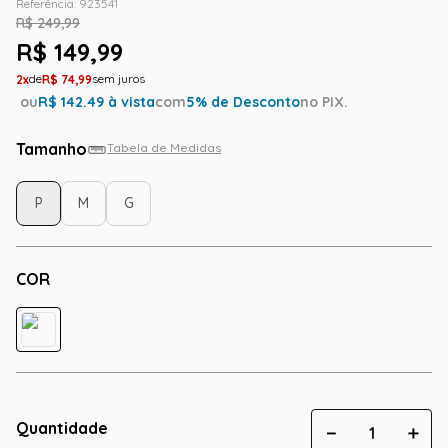
Referência
:
923541
R$
249
,
99
R$
149
,
99
2
R$
74
,
99
ou
R$
142.49
à vista
com
5
% de Desconto
no PIX.
Tamanho
Tabela de Medidas
P
M
G
COR
Quantidade
－
＋