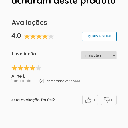
acharam deste produto
Avaliações
4.0
QUERO AVALIAR
1 avaliação
Aline L.
1 ano atrás
comprador verificado
esta avaliação foi útil?
0
0