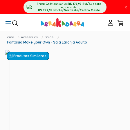
Frete Grátis
acima de
R$ 179,99
Sul/Sudeste
X
e acima de
R$ 299,99
Norte/Nordeste/Centro Oeste
Acessórios
Saias
Fantasia Make your Own - Saia Laranja Adulto
Produtos Similares