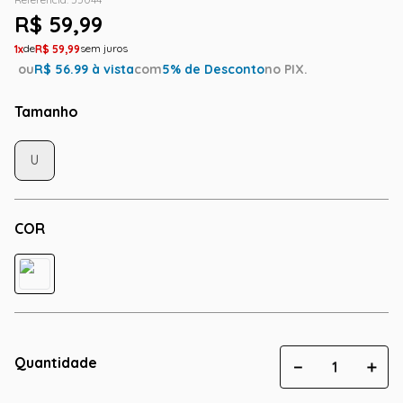
R$
59
,
99
1
R$
59
,
99
ou
R$
56.99
à vista
com
5
% de Desconto
no PIX.
Tamanho
U
COR
Quantidade
－
＋