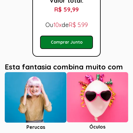
Valor total:
R$ 59,99
Ou
10x
de
R$
5.99
Comprar Junto
Esta fantasia combina muito com
Óculos
Perucas