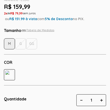
R$
159
,
99
2
R$
79
,
99
ou
R$
151.99
à vista
com
5
% de Desconto
no PIX.
Tamanho
Tabela de Medidas
M
G
GG
COR
Quantidade
－
＋