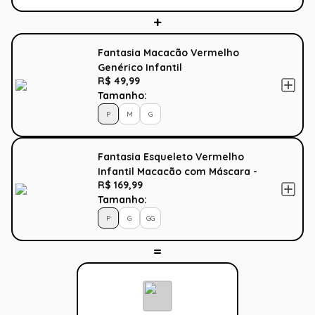
Fantasia Macacão Vermelho
Genérico Infantil
R$ 49,99
Tamanho:
P
M
G
Fantasia Esqueleto Vermelho
Infantil Macacão com Máscara -
R$ 169,99
Halloween
Tamanho:
P
G
GG