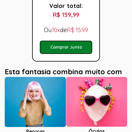
Valor total:
R$ 159,99
Ou
10x
de
R$
15.99
Comprar Junto
Esta fantasia combina muito com
Óculos
Perucas