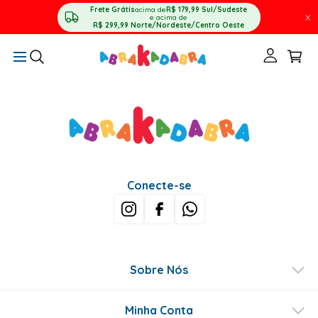
Frete Grátis
acima de
R$ 179,99
Sul/Sudeste
X
e acima de
R$ 299,99
Norte/Nordeste/Centro Oeste
Conecte-se
Sobre Nós
Minha Conta