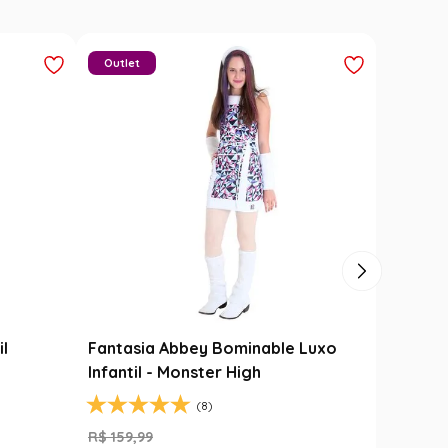
Carimbó
Saia Festa Junina Infantil Branca
l
Noivinha com Fitas Coloridas
R$
78
,
90
R$
49
,
99
FF
37
% OFF
1
R$
49
,
99