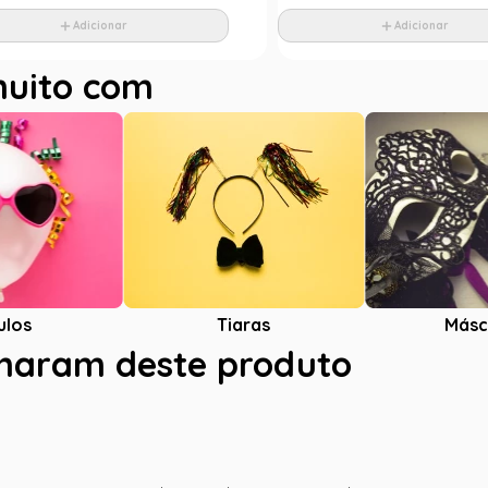
Adicionar
Adicionar
muito com
ulos
Tiaras
Másc
charam deste produto