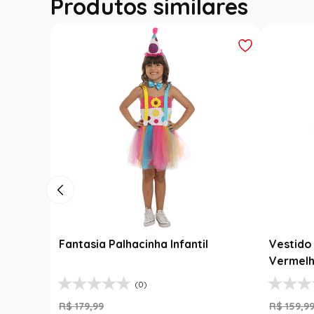
Produtos similares
Fantasia Festa Junina Adulto
Roupa F
Jardineira Xadrez Caipira Azul
Fantasi
R$
139
,
99
R$
189
,
9
Luxo
R$
99
,
99
R$
99
,
29
% OFF
1
R$
99
,
99
1
R