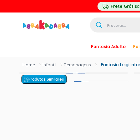
Frete Grátis
a
Procurar...
TERMOS MAIS 
Fantasia Adulto
Fan
1
º
homem ar
2
º
princesa
Infantil
Personagens
Fantasia Luigi Infa
3
º
pirata
Produtos Similares
4
º
paquita
5
º
harry pott
6
º
palhaço
7
º
kpop
8
º
branca ne
9
º
toy story