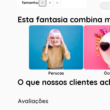
Tamanho:
P
M
G
Esta fantasia combina 
Óc
Perucas
O que nossos clientes a
Avaliações