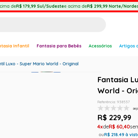
cima de
R$ 179,99
Sul/Sudeste
e acima de
R$ 299,99
Norte/Nordes
BUSCADOS
tasia Infantil
Fantasia para Bebês
Acessórios
Artigos 
anha
ntil Luxo - Super Mario World - Original
Fantasia Lu
World - Ori
er
Referência
:
938537
sej
R$
229
,
99
ve
4
R$
60
,
40
ou
R$
218.49
à vist