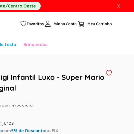
X
te/Centro Oeste
Favoritos
Minha Conta
de festa
Brinquedos
igi Infantil Luxo - Super Mario
ginal
a o primeiro a avaliar
a
com
5
% de Desconto
no PIX.