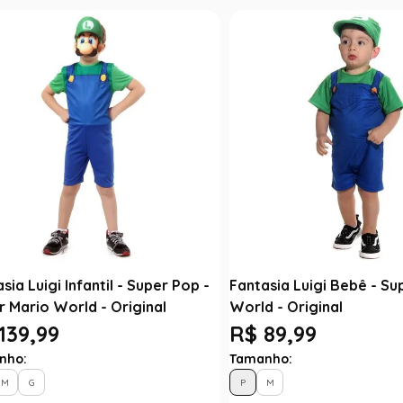
sia Luigi Infantil - Super Pop -
Fantasia Luigi Bebê - Su
r Mario World - Original
World - Original
139,99
R$ 89,99
nho:
Tamanho:
M
G
P
M