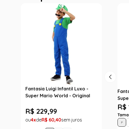
Fantasia Luigi Infantil Luxo -
Fanta
Super Mario World - Original
Supe
R$ 
R$
229
,
99
Tama
4
R$
60
,
40
P