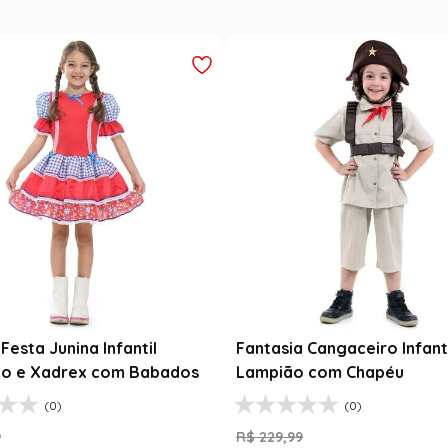
esta Junina Bebê Menina
Saia Infantil Festa Junina 
a Rosa Floral com Renda
Xadrez Preto com Girasso
9
R$
129
,
99
99
R$
78
,
90
47
% OFF
39
% O
$
99
,
99
1
R$
78
,
90