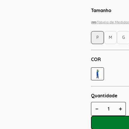
Tamanho
Tabela de Medida
P
M
G
COR
Quantidade
－
＋