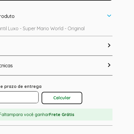
roduto
antil Luxo - Super Mario World - Original
cnicas
Calcular O Frete
Faltam
para você ganhar
Frete Grátis