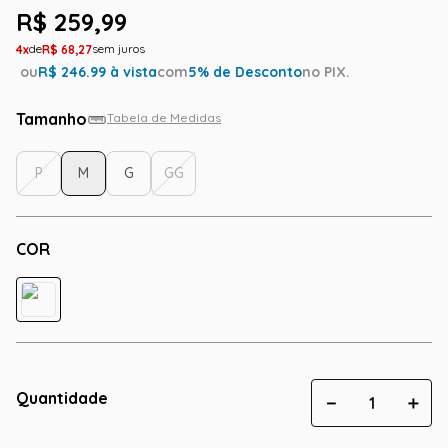
R$
259
,
99
4
R$
68
,
27
ou
R$
246.99
à vista
com
5
% de Desconto
no PIX.
Tamanho
Tabela de Medidas
P
M
G
GG
COR
Quantidade
－
＋