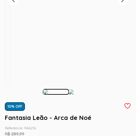
10
% OFF
Fantasia Leão - Arca de Noé
Referência
:
946216
R$
289
,
99