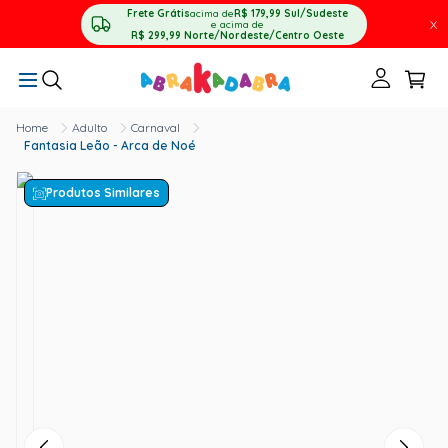
Frete Grátis
acima de
R$ 179,99
Sul/Sudeste
X
e acima de
R$ 299,99
Norte/Nordeste/Centro Oeste
Adulto
Carnaval
Fantasia Leão - Arca de Noé
Produtos Similares