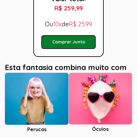
R$ 259,99
Ou
10x
de
R$
25.99
Comprar Junto
Esta fantasia combina muito com
Óculos
Perucas