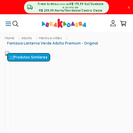
Frete Grátis
acima de
R$ 179,99
Sul/Sudeste
X
e acima de
R$ 299,99
Norte/Nordeste/Centro Oeste
Adulto
Heróis e vilões
Fantasia Lanterna Verde Adulto Premium - Original
Produtos Similares