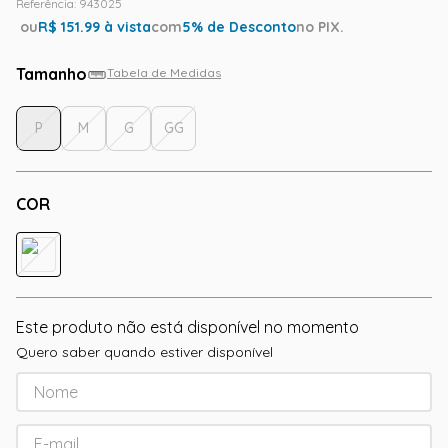
Referência
:
943025
ou
R$
151.99
à vista
com
5
% de Desconto
no PIX.
Tamanho
Tabela de Medidas
P
M
G
GG
COR
Este produto não está disponível no momento
Quero saber quando estiver disponível