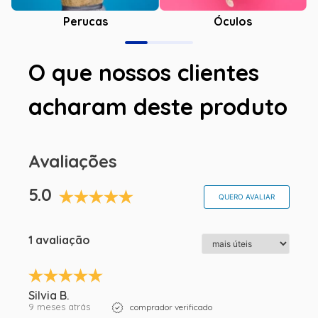
Óculos
Perucas
O que nossos clientes
acharam deste produto
Avaliações
5.0
QUERO AVALIAR
1 avaliação
Silvia B.
9 meses atrás
comprador verificado