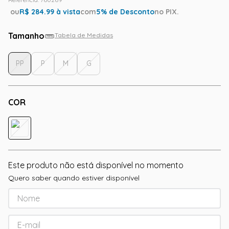
ou
R$
284.99
à vista
com
5
% de Desconto
no PIX.
Tamanho
Tabela de Medidas
PP
P
M
G
COR
Este produto não está disponível no momento
Quero saber quando estiver disponível