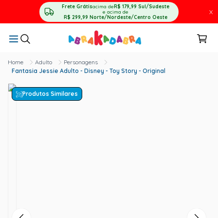
Frete Grátis
acima de
R$ 179,99
Sul/Sudeste
X
e acima de
R$ 299,99
Norte/Nordeste/Centro Oeste
Adulto
Personagens
Fantasia Jessie Adulto - Disney - Toy Story - Original
Produtos Similares