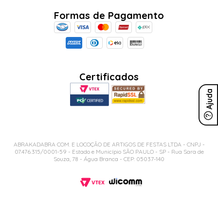
Formas de Pagamento
Certificados
Ajuda
ABRAKADABRA COM. E LOCOÇÃO DE ARTIGOS DE FESTAS LTDA - CNPJ -
07.476.315/0001-59 - Estado e Município SÃO PAULO - SP - Rua Sara de
Souza, 78 - Água Branca - CEP: 05037-140