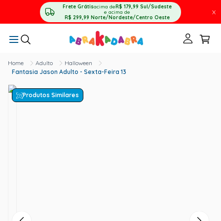
Frete Grátis
acima de
R$ 179,99
Sul/Sudeste
X
e acima de
R$ 299,99
Norte/Nordeste/Centro Oeste
Adulto
Halloween
Fantasia Jason Adulto - Sexta-Feira 13
Produtos Similares