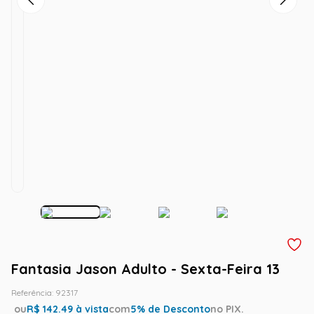
Fantasia Jason Adulto - Sexta-Feira 13
Referência
:
92317
ou
R$
142.49
à vista
com
5
% de Desconto
no PIX.