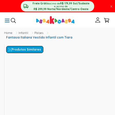
Frete Grátis
acima de
R$ 179,99
Sul/Sudeste
X
e acima de
R$ 299,99
Norte/Nordeste/Centro Oeste
Infantil
Países
Fantasia Italiana Vestido Infantil com Tiara
Produtos Similares