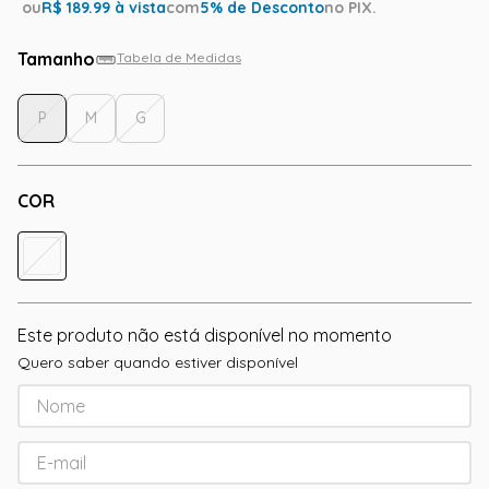
ou
R$
189.99
à vista
com
5
% de Desconto
no PIX.
Tamanho
Tabela de Medidas
P
M
G
COR
Este produto não está disponível no momento
Quero saber quando estiver disponível