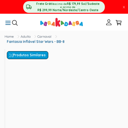
Frete Grátis
acima de
R$ 179,99
Sul/Sudeste
X
e acima de
R$ 299,99
Norte/Nordeste/Centro Oeste
Adulto
Carnaval
Fantasia Inflável Star Wars - BB-8
Produtos Similares