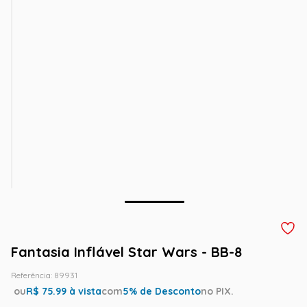
Fantasia Inflável Star Wars - BB-8
Referência
:
89931
ou
R$
75.99
à vista
com
5
% de Desconto
no PIX.