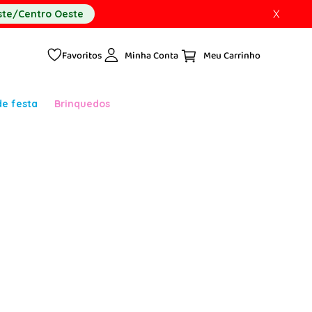
X
te/Centro Oeste
Favoritos
Minha Conta
de festa
Brinquedos