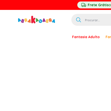
Frete Grátis
a
Procurar...
TERMOS MAIS 
Fantasia Adulto
Fan
1
º
homem ar
2
º
princesa
3
º
pirata
4
º
paquita
5
º
harry pott
6
º
palhaço
7
º
kpop
8
º
branca ne
9
º
toy story