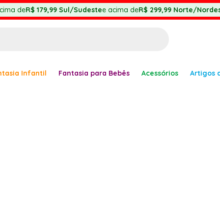
cima de
R$ 179,99
Sul/Sudeste
e acima de
R$ 299,99
Norte/Nordes
BUSCADOS
tasia Infantil
Fantasia para Bebês
Acessórios
Artigos 
anha
er
ve