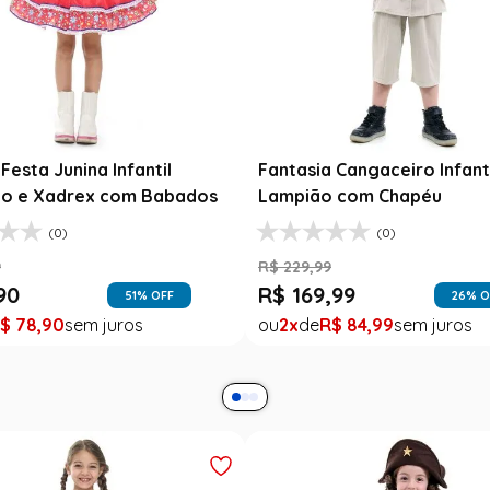
Festa Junina Infantil
Fantasia Cangaceiro Infant
o e Xadrex com Babados
Lampião com Chapéu
(0)
(0)
9
R$
229
,
99
90
R$
169
,
99
51
% OFF
26
% O
$
78
,
90
2
R$
84
,
99