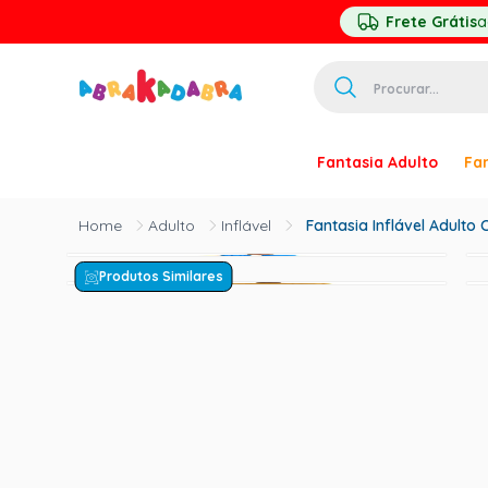
Frete Grátis
a
Procurar...
TERMOS MAIS 
Fantasia Adulto
Fan
1
º
homem ar
2
º
princesa
Adulto
Inflável
Fantasia Inflável Adulto
3
º
pirata
Produtos Similares
4
º
paquita
5
º
harry pott
6
º
mascara
7
º
palhaço
8
º
kpop
9
º
rumi