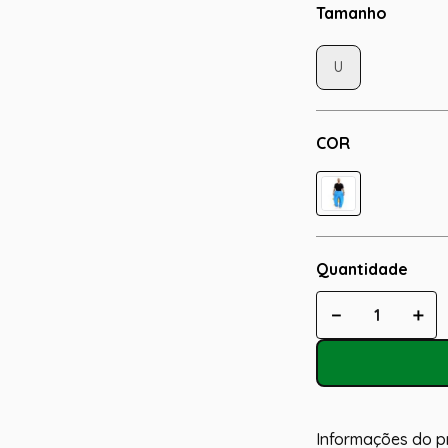
Tamanho
U
COR
Quantidade
－
＋
Informações do p