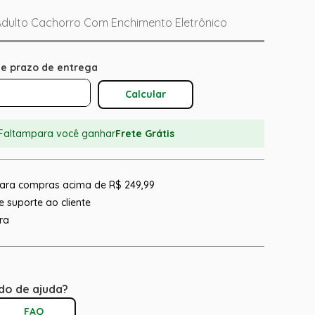
 Adulto Cachorro Com Enchimento Eletrônico
Calcular O Frete
Faltam
para você ganhar
Frete Grátis
 para compras acima de R$ 249,99
 suporte ao cliente
ra
do de ajuda?
FAQ