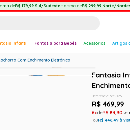
cima de
R$ 179,99
Sul/Sudeste
e acima de
R$ 299,99
Norte/Nordes
BUSCADOS
tasia Infantil
Fantasia para Bebês
Acessórios
Artigos 
anha
 Cachorro Com Enchimento Eletrônico
Fantasia I
Enchimento
er
Referência
:
959125
R$
469
,
99
6
R$
83
,
90
ou
R$
446.49
à vis