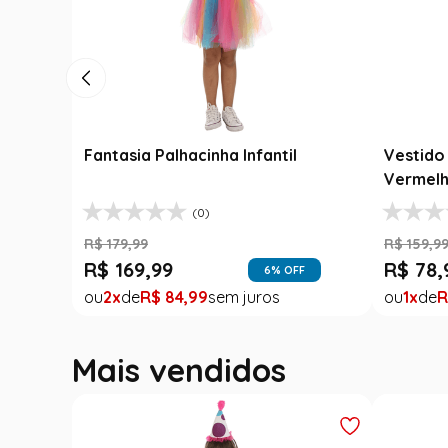
Fantasia Palhacinha Infantil
Vestido 
Vermelh
(0)
R$
179
,
99
R$
159
,
9
R$
169
,
99
R$
78
,
6
% OFF
2
R$
84
,
99
1
R
Mais vendidos