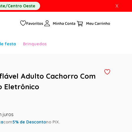
X
te/Centro Oeste
Favoritos
Minha Conta
de festa
Brinquedos
nflável Adulto Cachorro Com
 Eletrônico
ta
com
5
% de Desconto
no PIX.