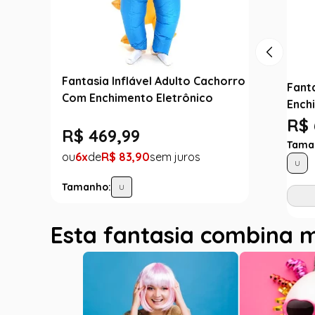
Fantasia Inflável Adulto Cachorro
Fanta
Com Enchimento Eletrônico
Ench
R$ 
R$
469
,
99
Tama
6
R$
83
,
90
U
Tamanho:
U
Esta fantasia combina 