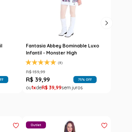
il
Fantasia Abbey Bominable Luxo
Infantil - Monster High
(8)
R$
159
,
99
R$
39
,
99
FF
75
% OFF
1
R$
39
,
99
Outlet