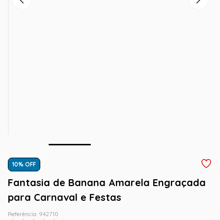
10
% OFF
Fantasia de Banana Amarela Engraçada
para Carnaval e Festas
Referência
:
942710