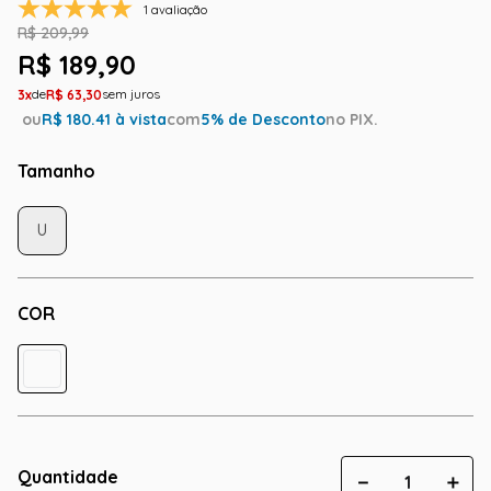
1 avaliação
R$
209
,
99
R$
189
,
90
3
R$
63
,
30
ou
R$
180.41
à vista
com
5
% de Desconto
no PIX.
Tamanho
U
COR
Quantidade
－
＋