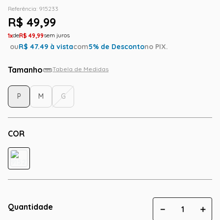
Referência
:
915233
R$
49
,
99
1
R$
49
,
99
ou
R$
47.49
à vista
com
5
% de Desconto
no PIX.
Tamanho
Tabela de Medidas
P
M
G
COR
Quantidade
－
＋