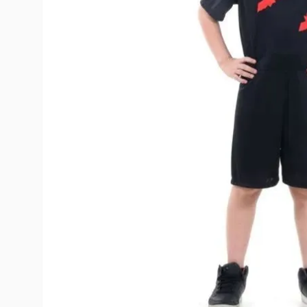
10
º
rumi