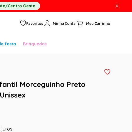
X
te/Centro Oeste
Favoritos
Minha Conta
de festa
Brinquedos
nfantil Morceguinho Preto
Unissex