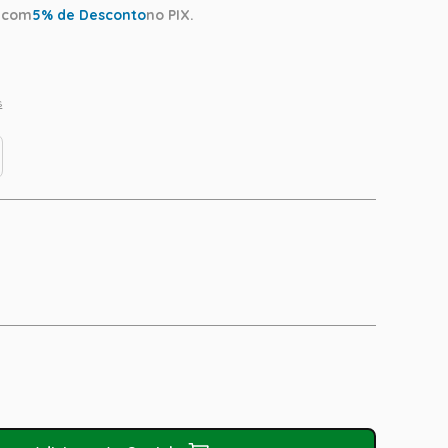
a
com
5
% de Desconto
no PIX.
s