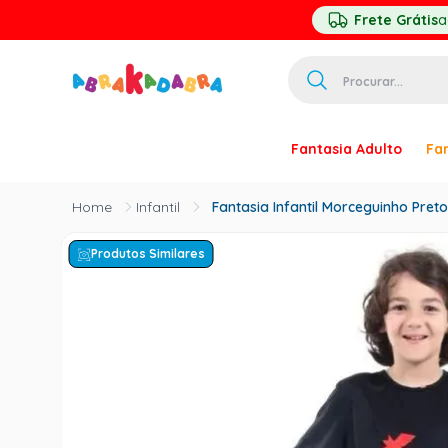
Frete Grátis
a
Procurar...
TERMOS MAIS 
Fantasia Adulto
Fan
1
º
homem ar
2
º
princesa
Infantil
Fantasia Infantil Morceguinho Pret
3
º
pirata
Produtos Similares
4
º
mascara
5
º
paquita
6
º
harry pott
7
º
palhaço
8
º
kpop
9
º
branca ne