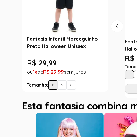
Fantasia Infantil Morceguinho
Fanta
Preto Halloween Unissex
Hall
R$ 
R$
29
,
99
Tama
1
R$
29
,
99
P
Tamanho:
P
M
G
Esta fantasia combina 