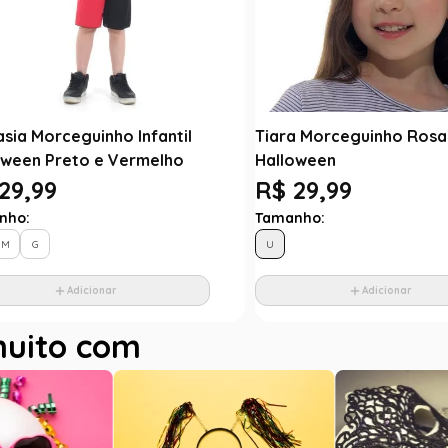
sia Morceguinho Infantil
Tiara Morceguinho Rosa I
oween Preto e Vermelho
Halloween
29,99
R$ 29,99
nho:
Tamanho:
M
G
U
Adicionar
Adicionar
muito com