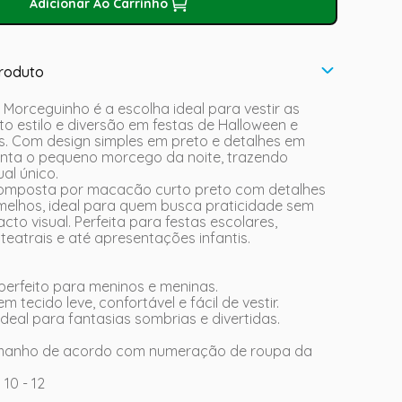
Adicionar Ao Carrinho
roduto
l Morceguinho é a escolha ideal para vestir as
o estilo e diversão em festas de Halloween e
s. Com design simples em preto e detalhes em
enta o pequeno morcego da noite, trazendo
al único.
composta por macacão curto preto com detalhes
elhos, ideal para quem busca praticidade sem
cto visual. Perfeita para festas escolares,
teatrais e até apresentações infantis.
 perfeito para meninos e meninas.
 tecido leve, confortável e fácil de vestir.
deal para fantasias sombrias e divertidas.
amanho de acordo com numeração de roupa da
G 10 - 12