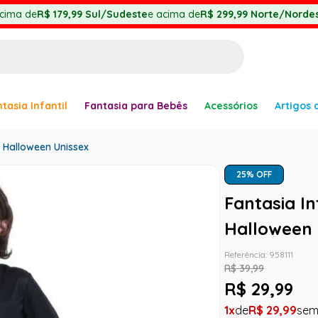
cima de
R$ 179,99
Sul/Sudeste
e acima de
R$ 299,99
Norte/Nordes
BUSCADOS
tasia Infantil
Fantasia para Bebês
Acessórios
Artigos 
anha
o Halloween Unissex
25
% OFF
Fantasia I
Halloween 
er
Referência
:
958111
R$
39
,
99
R$
29
,
99
1
R$
29
,
99
ve