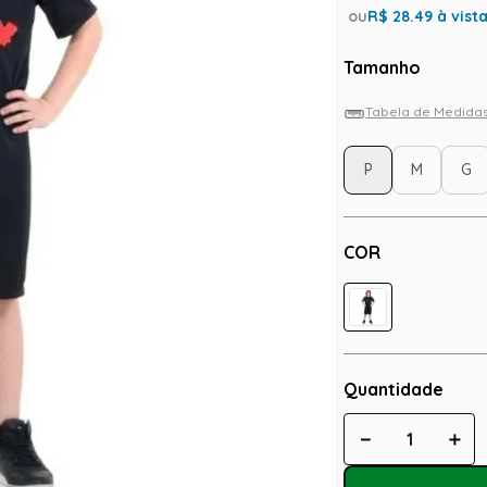
ou
R$
28.49
à vist
Tamanho
Tabela de Medida
P
M
G
COR
Quantidade
－
＋