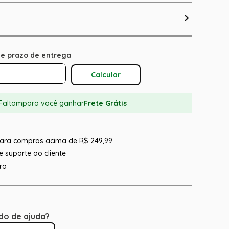
Calcular O Frete
Faltam
para você ganhar
Frete Grátis
 para compras acima de R$ 249,99
 suporte ao cliente
ra
do de ajuda?