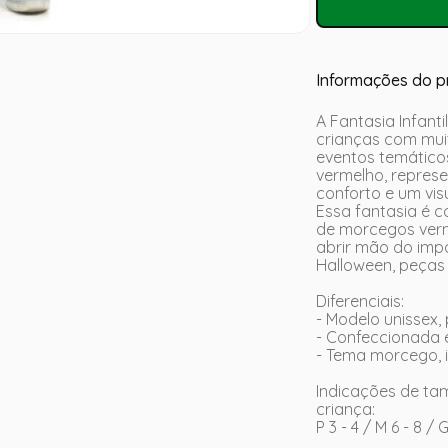
Informações do p
A Fantasia Infanti
crianças com muit
eventos temático
vermelho, repres
conforto e um visu
Essa fantasia é 
de morcegos verm
abrir mão do impa
Halloween, peças 
Diferenciais:
- Modelo unissex,
- Confeccionada em
- Tema morcego, i
Indicações de t
criança:
P 3 - 4 / M 6 - 8 / 