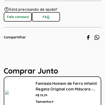
Está precisando de ajuda?
Fale conosco
FAQ
Compartilhar
Comprar Junto
Fantasia Homem de Ferro Infantil
Regata Original com Máscara -
Vingadores - Marvel
R$
59
,
99
Tamanho:
P