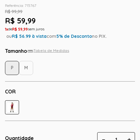
Referência
:
715767
R$
99
,
99
R$
59
,
99
1
R$
59
,
99
ou
R$
56.99
à vista
com
5
% de Desconto
no PIX.
Tamanho
Tabela de Medidas
P
M
COR
Quantidade
－
＋