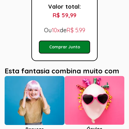
Valor total:
R$ 59,99
Ou
10x
de
R$
5.99
Comprar Junto
Esta fantasia combina muito com
Óculos