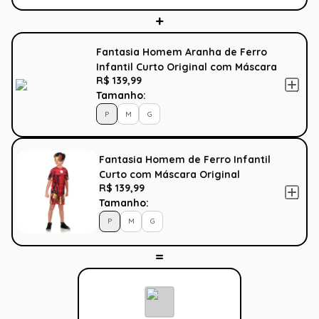
Fantasia Homem Aranha de Ferro
Infantil Curto Original com Máscara
R$ 139,99
- Vingadores - Marvel
Tamanho:
P
M
G
Fantasia Homem de Ferro Infantil
Curto com Máscara Original
R$ 139,99
Vingadores - Marvel
Tamanho:
P
M
G