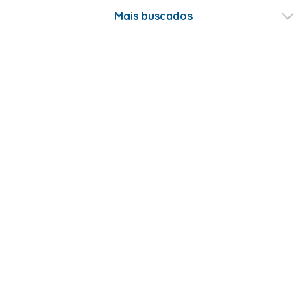
Mais buscados
Fale conosco
Formas de Pagamento
Certificados
ABRAKADABRA COM. E LOCOÇÃO DE ARTIGOS DE FESTAS LTDA - CNPJ -
07.476.315/0001-59 - Estado e Município SÃO PAULO - SP - Rua Sara de