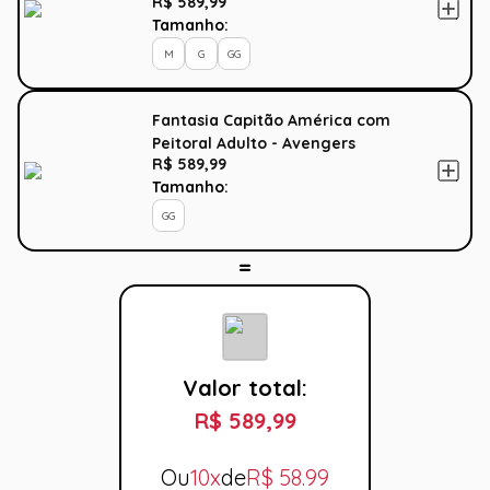
R$ 589,99
Man
Tamanho:
M
G
GG
Fantasia Capitão América com
Peitoral Adulto - Avengers
R$ 589,99
Tamanho:
GG
Valor total:
R$ 589,99
Ou
10x
de
R$
58.99