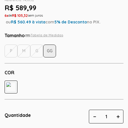
R$
589
,
99
6
R$
105
,
32
ou
R$
560.49
à vista
com
5
% de Desconto
no PIX.
Tamanho
Tabela de Medidas
P
M
G
GG
COR
Quantidade
－
＋