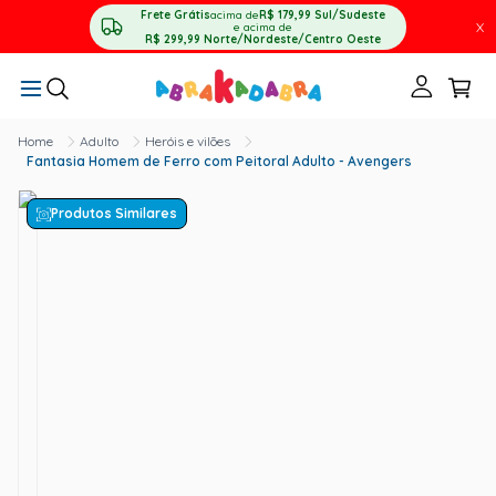
Frete Grátis
acima de
R$ 179,99
Sul/Sudeste
X
e acima de
R$ 299,99
Norte/Nordeste/Centro Oeste
Adulto
Heróis e vilões
Fantasia Homem de Ferro com Peitoral Adulto - Avengers
Produtos Similares