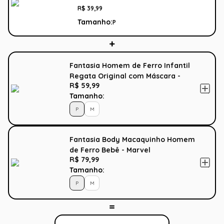
R$
39
,
99
Tamanho:
P
Fantasia Homem de Ferro Infantil
Regata Original com Máscara -
R$ 59,99
Vingadores - Marvel
Tamanho:
P
M
Fantasia Body Macaquinho Homem
de Ferro Bebê - Marvel
R$ 79,99
Tamanho:
P
M