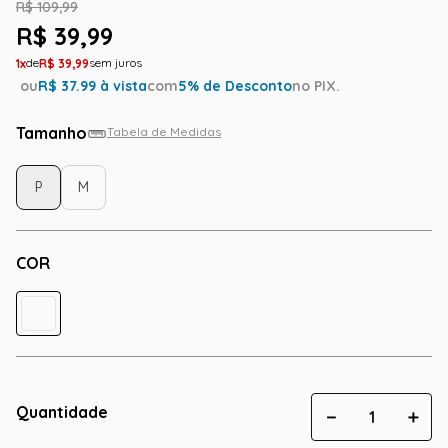
R$
109
,
99
R$
39
,
99
1
R$
39
,
99
ou
R$
37.99
à vista
com
5
% de Desconto
no PIX.
Tamanho
Tabela de Medidas
P
M
COR
Quantidade
－
＋