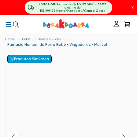
Frete Grátis
acima de
R$ 179,99
Sul/Sudeste
X
e acima de
R$ 299,99
Norte/Nordeste/Centro Oeste
Bebê
Heróis e vilões
Fantasia Homem de Ferro Bebê - Vingadores - Marvel
Produtos Similares