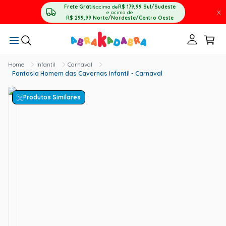
Frete Grátis
acima de
R$ 179,99
Sul/Sudeste
X
e acima de
R$ 299,99
Norte/Nordeste/Centro Oeste
Infantil
Carnaval
Fantasia Homem das Cavernas Infantil - Carnaval
Produtos Similares