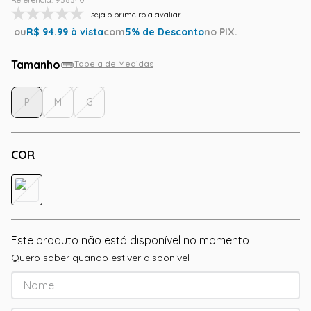
seja o primeiro a avaliar
ou
R$
94.99
à vista
com
5
% de Desconto
no PIX.
Tamanho
Tabela de Medidas
P
M
G
COR
Este produto não está disponível no momento
Quero saber quando estiver disponível