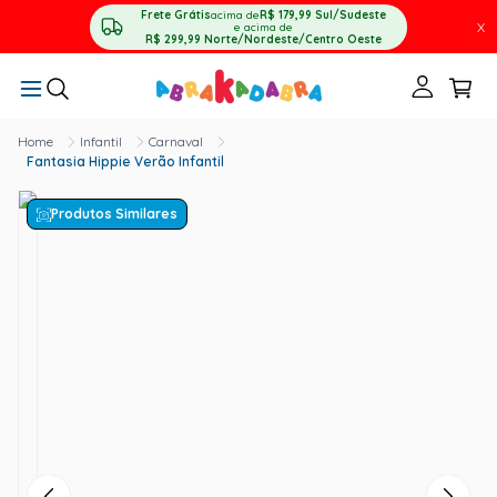
Frete Grátis
acima de
R$ 179,99
Sul/Sudeste
X
e acima de
R$ 299,99
Norte/Nordeste/Centro Oeste
Infantil
Carnaval
Fantasia Hippie Verão Infantil
Produtos Similares