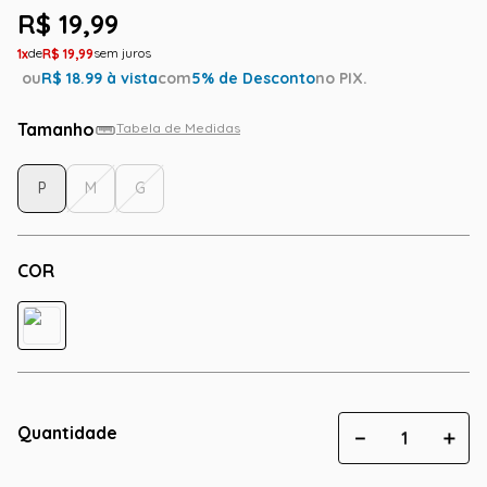
R$
19
,
99
1
R$
19
,
99
ou
R$
18.99
à vista
com
5
% de Desconto
no PIX.
Tamanho
Tabela de Medidas
P
M
G
COR
Quantidade
－
＋