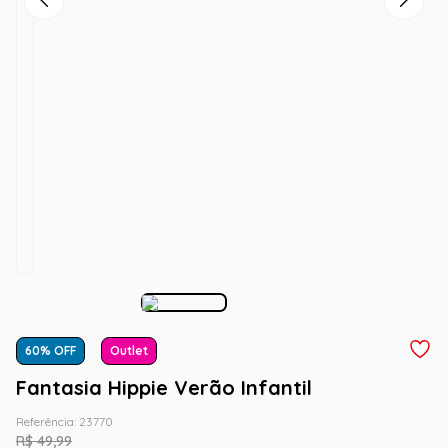
60
% OFF
Outlet
Fantasia Hippie Verão Infantil
Referência
:
23770
R$
49
,
99