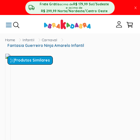
Frete Grátis
acima de
R$ 179,99
Sul/Sudeste
X
e acima de
R$ 299,99
Norte/Nordeste/Centro Oeste
Infantil
Carnaval
Fantasia Guerreiro Ninja Amarelo Infantil
Produtos Similares