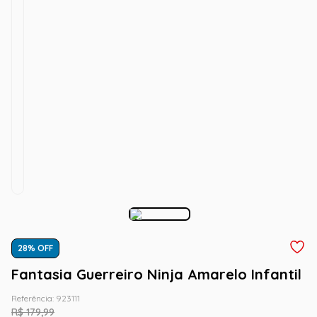
28
% OFF
Fantasia Guerreiro Ninja Amarelo Infantil
Referência
:
923111
R$
179
,
99