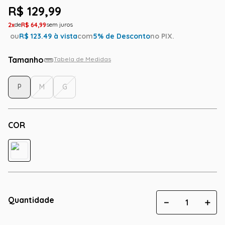
R$
129
,
99
2
R$
64
,
99
ou
R$
123.49
à vista
com
5
% de Desconto
no PIX.
Tamanho
Tabela de Medidas
P
M
G
COR
Quantidade
－
＋