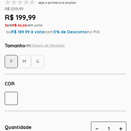
seja o primeiro a avaliar
R$
229
,
99
R$
199
,
99
3
R$
66
,
66
ou
R$
189.99
à vista
com
5
% de Desconto
no PIX.
Tamanho
Tabela de Medidas
P
M
G
COR
Quantidade
－
＋