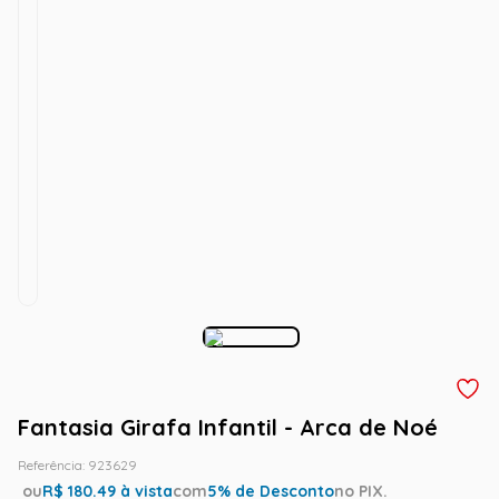
Fantasia Girafa Infantil - Arca de Noé
Referência
:
923629
ou
R$
180.49
à vista
com
5
% de Desconto
no PIX.