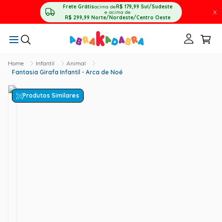
Frete Grátis
acima de
R$ 179,99
Sul/Sudeste
X
e acima de
R$ 299,99
Norte/Nordeste/Centro Oeste
Infantil
Animal
Fantasia Girafa Infantil - Arca de Noé
Produtos Similares