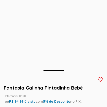
Fantasia Galinha Pintadinha Bebê
Referência
:
11558
ou
R$
94.99
à vista
com
5
% de Desconto
no PIX.