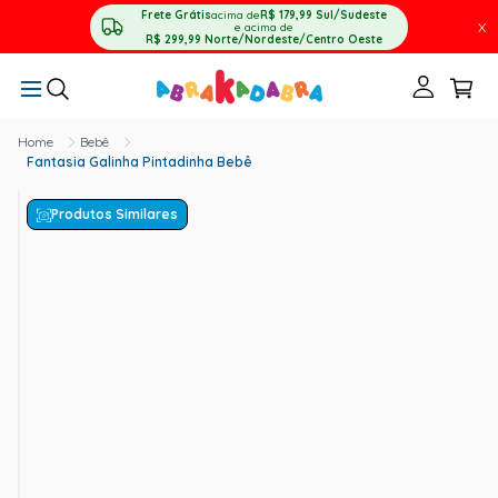
Frete Grátis
acima de
R$ 179,99
Sul/Sudeste
X
e acima de
R$ 299,99
Norte/Nordeste/Centro Oeste
Bebê
Fantasia Galinha Pintadinha Bebê
Produtos Similares