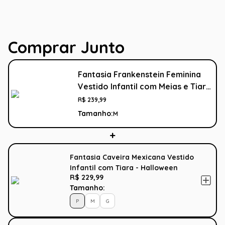
Comprar Junto
Fantasia Frankenstein Feminina
Vestido Infantil com Meias e Tiara
- Halloween
R$
239
,
99
Tamanho:
M
Fantasia Caveira Mexicana Vestido
Infantil com Tiara - Halloween
R$ 229,99
Tamanho:
P
M
G