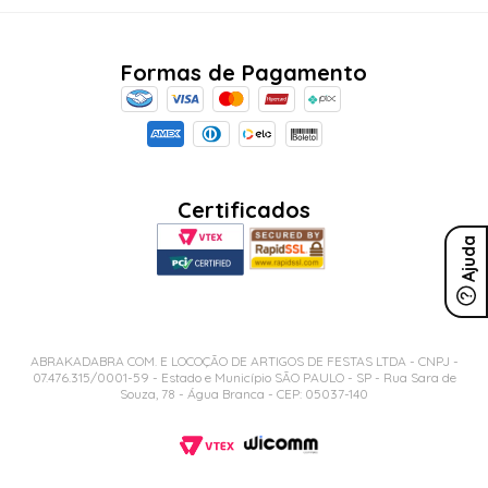
Formas de Pagamento
Certificados
Ajuda
ABRAKADABRA COM. E LOCOÇÃO DE ARTIGOS DE FESTAS LTDA - CNPJ -
07.476.315/0001-59 - Estado e Município SÃO PAULO - SP - Rua Sara de
Souza, 78 - Água Branca - CEP: 05037-140