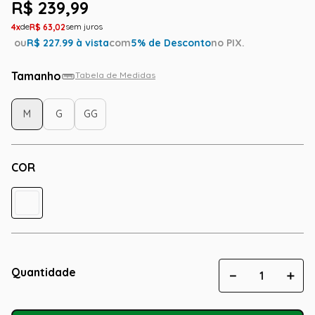
R$
239
,
99
4
R$
63
,
02
ou
R$
227.99
à vista
com
5
% de Desconto
no PIX.
Tamanho
Tabela de Medidas
M
G
GG
COR
Quantidade
－
＋