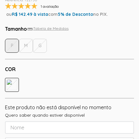
1 avaliação
ou
R$
142.49
à vista
com
5
% de Desconto
no PIX.
Tamanho
Tabela de Medidas
P
M
G
COR
Este produto não está disponível no momento
Quero saber quando estiver disponível