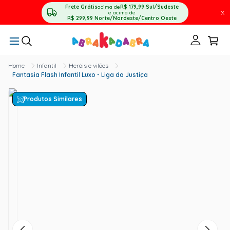
Frete Grátis
acima de
R$ 179,99
Sul/Sudeste
X
e acima de
R$ 299,99
Norte/Nordeste/Centro Oeste
Infantil
Heróis e vilões
Fantasia Flash Infantil Luxo - Liga da Justiça
Produtos Similares