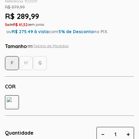
Referência
:
922031
R$
379
,
99
R$
289
,
99
5
R$
61
,
52
ou
R$
275.49
à vista
com
5
% de Desconto
no PIX.
Tamanho
Tabela de Medidas
P
M
G
COR
Quantidade
－
＋