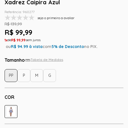
Xadrez Caipira Azul
Referência
:
960277
seja o primeiro a avaliar
R$
139
,
99
R$
99
,
99
1
R$
99
,
99
ou
R$
94.99
à vista
com
5
% de Desconto
no PIX.
Tamanho
Tabela de Medidas
PP
P
M
G
COR