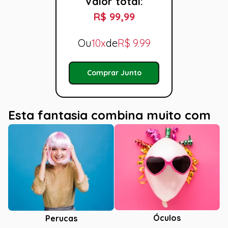
Valor total:
R$ 99,99
Ou
10x
de
R$
9.99
Comprar Junto
Esta fantasia combina muito com
Óculos
Perucas