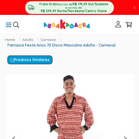
Frete Grátis
acima de
R$ 179,99
Sul/Sudeste
X
e acima de
R$ 299,99
Norte/Nordeste/Centro Oeste
Adulto
Carnaval
Fantasia Festa Anos 70 Disco Masculino Adulto - Carnaval
Produtos Similares