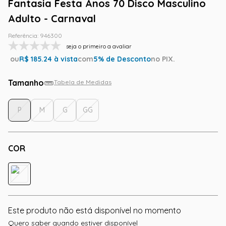
Fantasia Festa Anos 70 Disco Masculino
Adulto - Carnaval
Referência
:
946300
seja o primeiro a avaliar
ou
R$
185.24
à vista
com
5
% de Desconto
no PIX.
Tamanho
Tabela de Medidas
P
M
G
GG
COR
Este produto não está disponível no momento
Quero saber quando estiver disponível