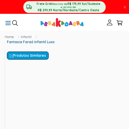
Frete Grátis
acima de
R$ 179,99
Sul/Sudeste
X
e acima de
R$ 299,99
Norte/Nordeste/Centro Oeste
Infantil
Fantasia Faraó Infantil Luxo
Produtos Similares