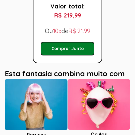
Valor total:
R$ 219,99
Ou
10x
de
R$
21.99
Comprar Junto
Esta fantasia combina muito com
Óculos
Perucas