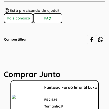
Está precisando de ajuda?
Fale conosco
FAQ
Compartilhar
Comprar Junto
Fantasia Faraó Infantil Luxo
R$
219
,
99
Tamanho:
P