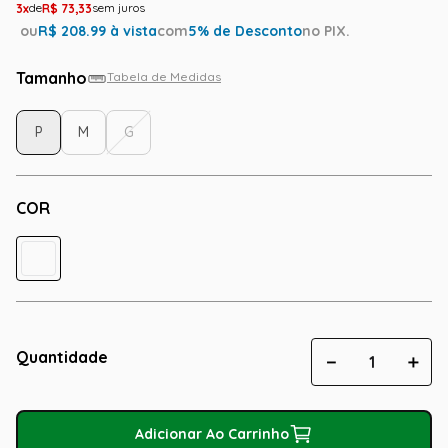
3
R$
73
,
33
ou
R$
208.99
à vista
com
5
% de Desconto
no PIX.
Tamanho
Tabela de Medidas
P
M
G
COR
Quantidade
－
＋
Adicionar Ao Carrinho