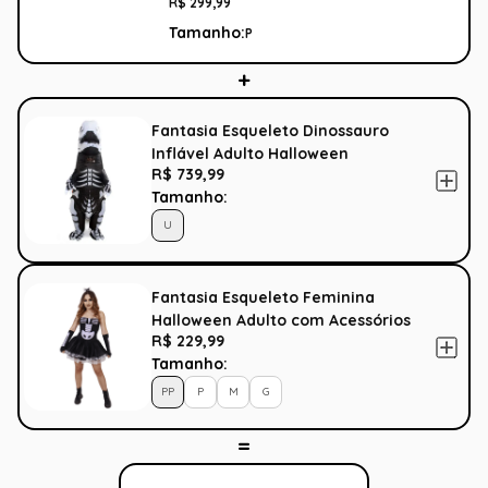
R$
299
,
99
Tamanho:
P
Fantasia Esqueleto Dinossauro
Inflável Adulto Halloween
R$ 739,99
Tamanho:
U
Fantasia Esqueleto Feminina
Halloween Adulto com Acessórios
R$ 229,99
Tamanho:
PP
P
M
G