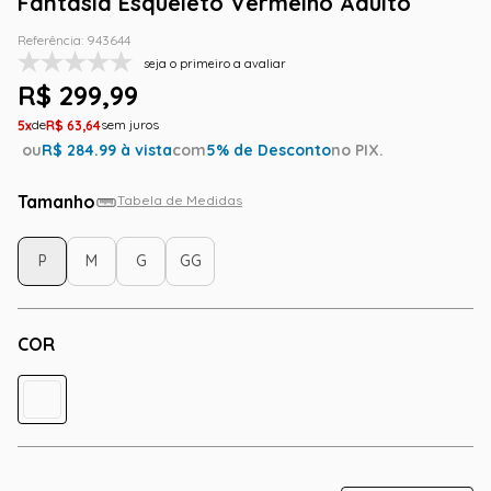
Fantasia Esqueleto Vermelho Adulto
Referência
:
943644
seja o primeiro a avaliar
R$
299
,
99
5
R$
63
,
64
ou
R$
284.99
à vista
com
5
% de Desconto
no PIX.
Tamanho
Tabela de Medidas
P
M
G
GG
COR