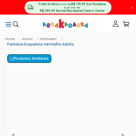
Frete Grátis
acima de
R$ 179,99
Sul/Sudeste
X
e acima de
R$ 299,99
Norte/Nordeste/Centro Oeste
Adulto
Halloween
Fantasia Esqueleto Vermelho Adulto
Produtos Similares