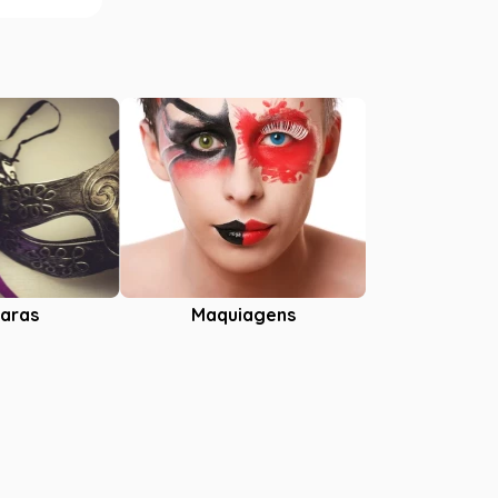
aras
Maquiagens