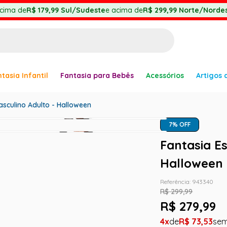
cima de
R$ 179,99
Sul/Sudeste
e acima de
R$ 299,99
Norte/Nordes
BUSCADOS
tasia Infantil
Fantasia para Bebês
Acessórios
Artigos 
anha
asculino Adulto - Halloween
7
% OFF
Fantasia E
er
Halloween
Referência
:
943340
R$
299
,
99
R$
279
,
99
ve
4
R$
73
,
53