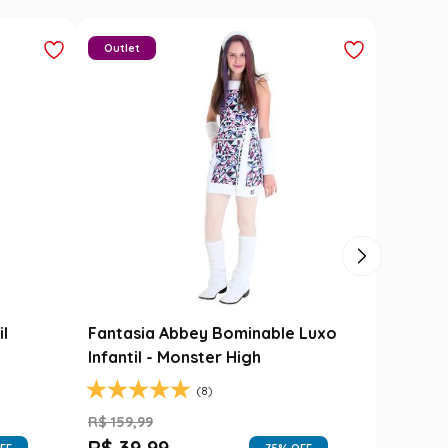
Carimbó
Saia Festa Junina Infantil Branca
l
Noivinha com Fitas Coloridas
R$
78
,
90
R$
49
,
99
FF
37
% OFF
1
R$
49
,
99