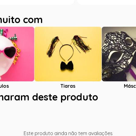
muito com
ulos
Tiaras
Másc
charam deste produto
Este produto ainda não tem avaliações