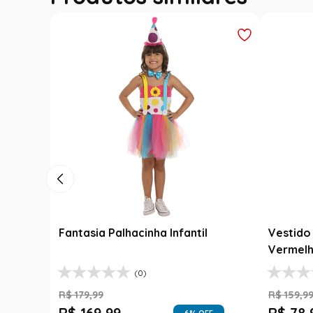
Fantasia Festa Junina Adulto
Roupa F
Jardineira Xadrez Caipira Azul
Fantasi
R$
139
,
99
R$
189
,
9
Luxo
R$
99
,
99
R$
99
,
29
% OFF
1
R$
99
,
99
1
R