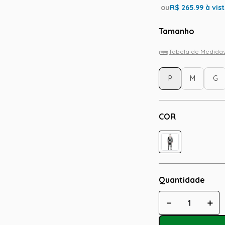
ou
R$
265.99
à vis
Tamanho
Tabela de Medida
P
M
G
COR
Quantidade
－
＋