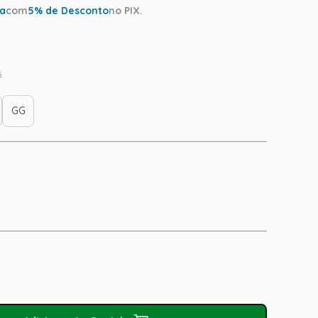
ta
com
5
% de Desconto
no PIX.
s
GG