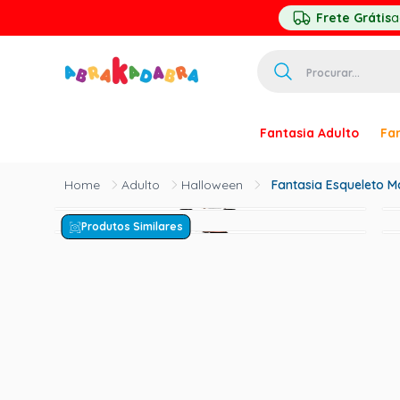
Frete Grátis
a
Procurar...
TERMOS MAIS 
Fantasia Adulto
Fan
1
º
homem ar
2
º
princesa
Adulto
Halloween
Fantasia Esqueleto M
3
º
pirata
Produtos Similares
4
º
paquita
5
º
harry pott
6
º
palhaço
7
º
kpop
8
º
branca ne
9
º
toy story