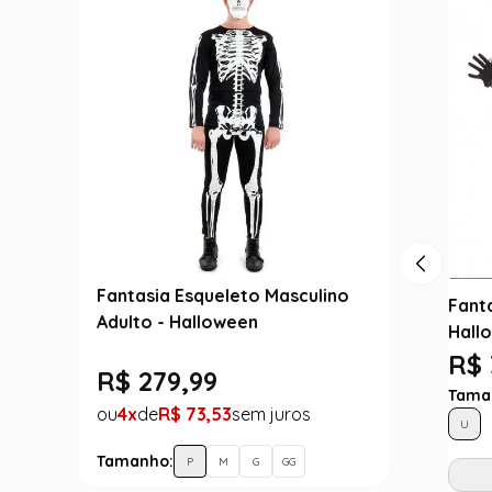
Fantasia Esqueleto Masculino
Fanta
Adulto - Halloween
Hall
R$ 
R$
279
,
99
Tama
4
R$
73
,
53
U
Tamanho:
P
M
G
GG