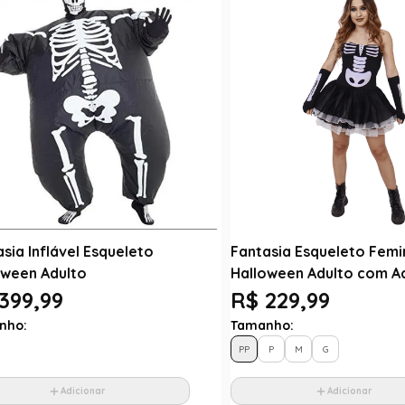
sia Inflável Esqueleto
Fantasia Esqueleto Femi
oween Adulto
Halloween Adulto com A
399,99
R$ 229,99
nho:
Tamanho:
PP
P
M
G
Adicionar
Adicionar