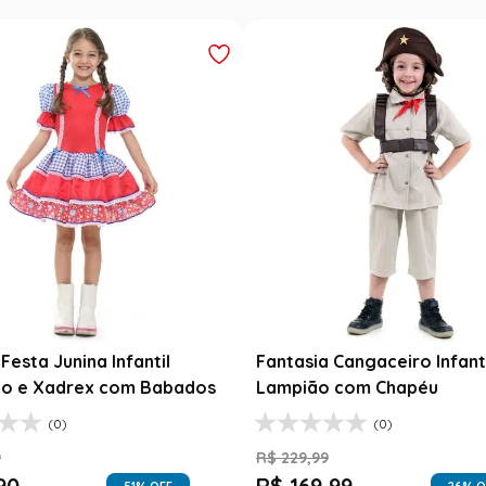
esta Junina Bebê Menina
Saia Infantil Festa Junina 
a Rosa Floral com Renda
Xadrez Preto com Girasso
9
R$
129
,
99
99
R$
78
,
90
47
% OFF
39
% O
$
99
,
99
1
R$
78
,
90