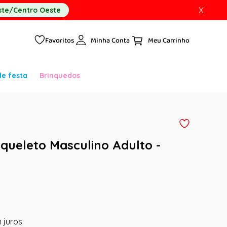
X
te/Centro Oeste
Favoritos
Minha Conta
de festa
Brinquedos
squeleto Masculino Adulto -