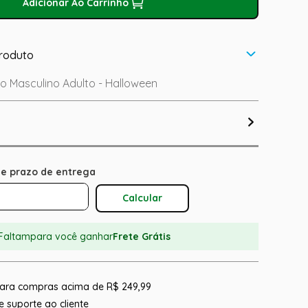
Adicionar Ao Carrinho
roduto
o Masculino Adulto - Halloween
Calcular O Frete
Faltam
para você ganhar
Frete Grátis
 para compras acima de R$ 249,99
 suporte ao cliente