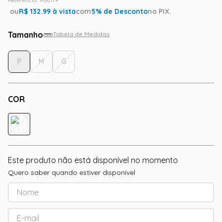
ou
R$
132.99
à vista
com
5
% de Desconto
no PIX.
Tamanho
Tabela de Medidas
P
M
G
COR
Este produto não está disponível no momento
Quero saber quando estiver disponível