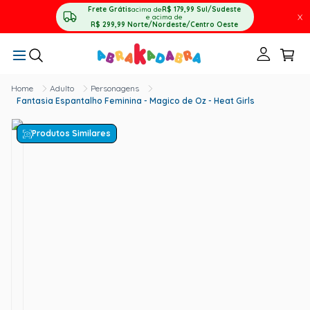
Frete Grátis
acima de
R$ 179,99
Sul/Sudeste
X
e acima de
R$ 299,99
Norte/Nordeste/Centro Oeste
Adulto
Personagens
Fantasia Espantalho Feminina - Magico de Oz - Heat Girls
Produtos Similares