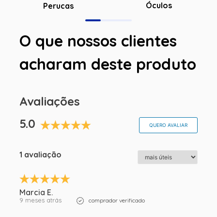
Óculos
Perucas
O que nossos clientes
acharam deste produto
Avaliações
5.0
QUERO AVALIAR
1 avaliação
Marcia E.
9 meses atrás
comprador verificado