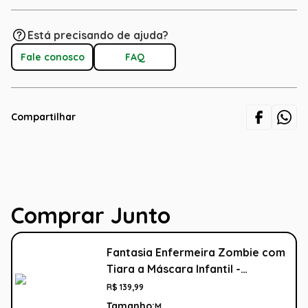
Está precisando de ajuda?
Fale conosco
FAQ
Compartilhar
Comprar Junto
Fantasia Enfermeira Zombie com
Tiara a Máscara Infantil -
Halloween
R$
139
,
99
Tamanho:
M