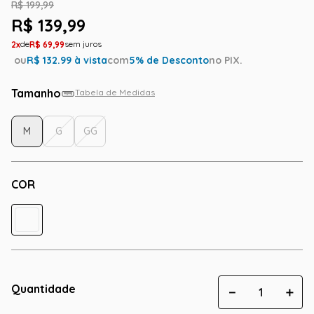
R$
199
,
99
R$
139
,
99
2
R$
69
,
99
ou
R$
132.99
à vista
com
5
% de Desconto
no PIX.
Tamanho
Tabela de Medidas
M
G
GG
COR
Quantidade
－
＋