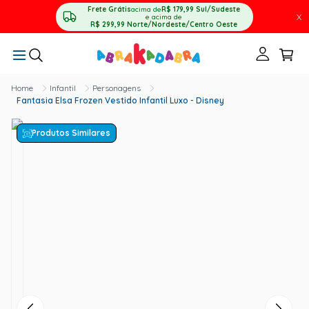
Frete Grátis
acima de
R$ 179,99
Sul/Sudeste
X
e acima de
R$ 299,99
Norte/Nordeste/Centro Oeste
Infantil
Personagens
Fantasia Elsa Frozen Vestido Infantil Luxo - Disney
Produtos Similares