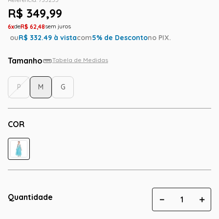
R$
349
,
99
6
R$
62
,
48
ou
R$
332.49
à vista
com
5
% de Desconto
no PIX.
Tamanho
Tabela de Medidas
P
M
G
COR
Quantidade
－
＋