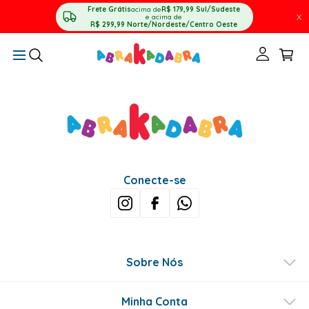
Frete Grátis
acima de
R$ 179,99
Sul/Sudeste
X
e acima de
R$ 299,99
Norte/Nordeste/Centro Oeste
Conecte-se
Sobre Nós
Minha Conta