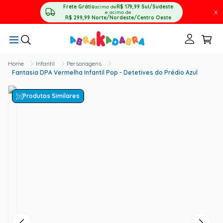
Frete Grátis
acima de
R$ 179,99
Sul/Sudeste
X
e acima de
R$ 299,99
Norte/Nordeste/Centro Oeste
Infantil
Personagens
Fantasia DPA Vermelha Infantil Pop - Detetives do Prédio Azul
Produtos Similares