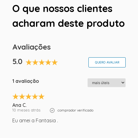
O que nossos clientes
acharam deste produto
Avaliações
5.0
QUERO AVALIAR
1 avaliação
Ana C.
10 meses atrás
comprador verificado
Eu amei a Fantasia .