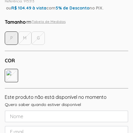
Referência
:
915313
ou
R$
104.49
à vista
com
5
% de Desconto
no PIX.
Tamanho
Tabela de Medidas
P
M
G
COR
Este produto não está disponível no momento
Quero saber quando estiver disponível