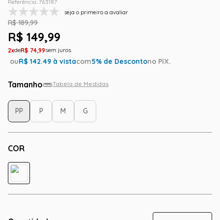
Referência
:
763187
seja o primeiro a avaliar
R$
189
,
99
R$
149
,
99
2
R$
74
,
99
ou
R$
142.49
à vista
com
5
% de Desconto
no PIX.
Tamanho
Tabela de Medidas
PP
P
M
G
COR