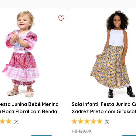
esta Junina Bebê Menina
Saia Infantil Festa Junina 
a Rosa Floral com Renda
Xadrez Preto com Girasso
(2)
(3)
9
R$
129
,
99