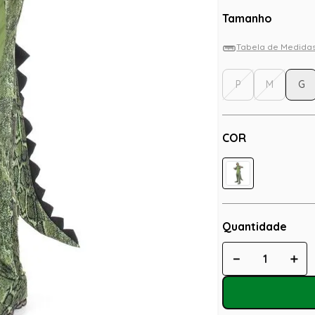
Tamanho
Tabela de Medida
P
M
G
COR
Quantidade
－
＋