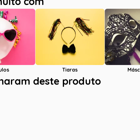
muito com
ulos
Tiaras
Másc
charam deste produto