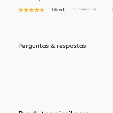
Lilian L.
10 meses atrás
Perguntas & respostas