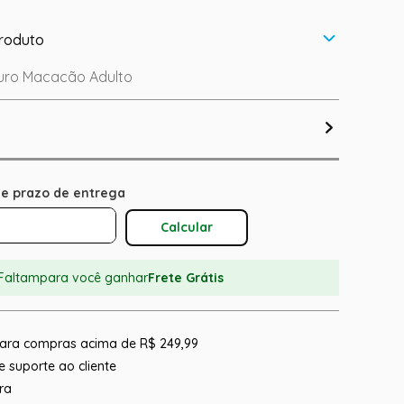
roduto
uro Macacão Adulto
Calcular O Frete
Faltam
para você ganhar
Frete Grátis
 para compras acima de R$ 249,99
 suporte ao cliente
ra