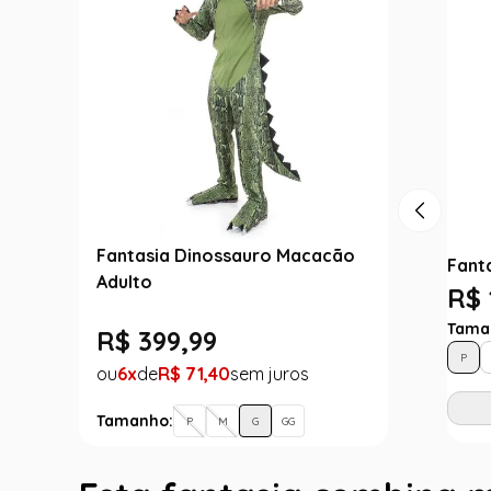
Fantasia Dinossauro Macacão
Fant
Adulto
R$ 
Tama
R$
399
,
99
P
6
R$
71
,
40
Tamanho:
P
M
G
GG