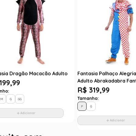
asia Dragão Macacão Adulto
Fantasia Palhaço Alegr
Adulto Abrakadabra Fan
199,99
R$ 319,99
nho:
Tamanho:
M
G
GG
P
G
Adicionar
Adicionar