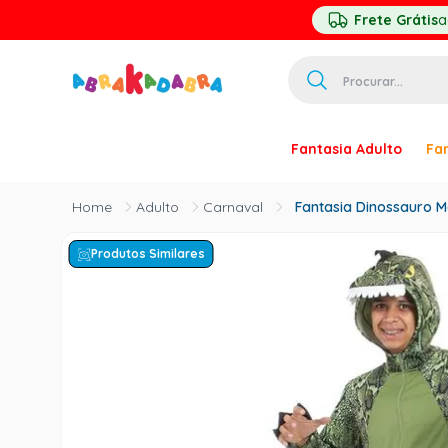
Frete Grátis
a
Procurar...
TERMOS MAIS 
Fantasia Adulto
Fan
1
º
homem ar
2
º
princesa
Adulto
Carnaval
Fantasia Dinossauro 
3
º
pirata
Produtos Similares
4
º
mascara
5
º
paquita
6
º
harry pott
7
º
palhaço
8
º
kpop
9
º
branca ne