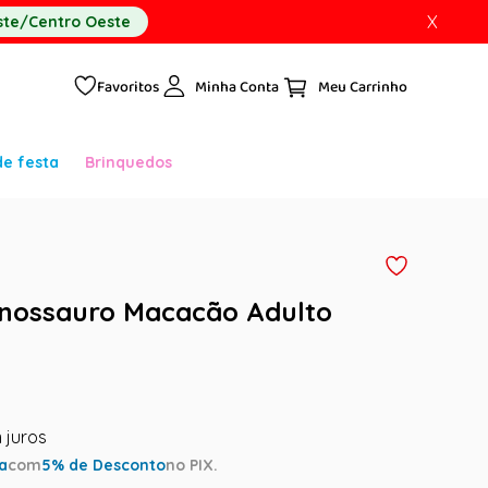
X
te/Centro Oeste
Favoritos
Minha Conta
de festa
Brinquedos
inossauro Macacão Adulto
ta
com
5
% de Desconto
no PIX.