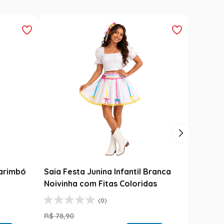
Carimbó
Saia Festa Junina Infantil Branca
l
Noivinha com Fitas Coloridas
(0)
R$
78
,
90