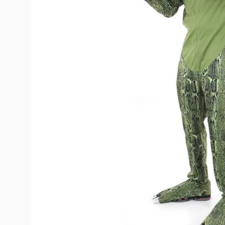
10
º
rumi