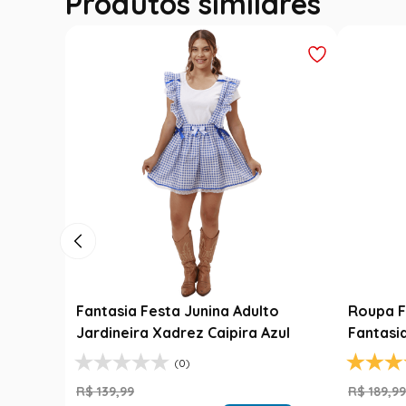
Produtos similares
Luxo
Fantasia Festa Junina Adulto
Roupa F
Jardineira Xadrez Caipira Azul
Fantasi
(0)
R$
139
,
99
R$
189
,
9