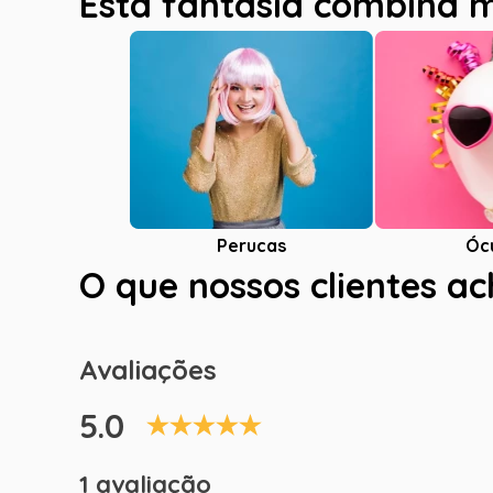
Esta fantasia combina 
Óc
Perucas
O que nossos clientes a
Avaliações
5.0
1 avaliação