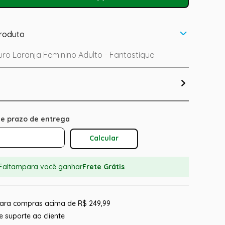
roduto
ro Laranja Feminino Adulto - Fantastique
Calcular O Frete
Faltam
para você ganhar
Frete Grátis
 para compras acima de R$ 249,99
 suporte ao cliente