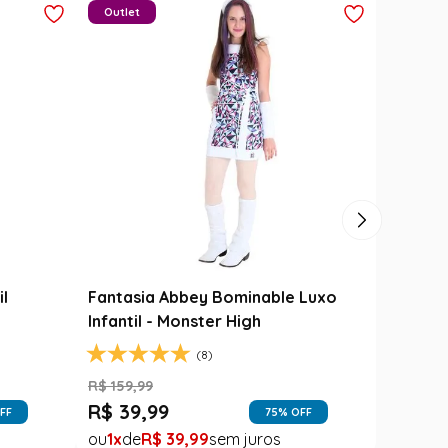
a Junina Bebê Menina
Saia Infantil Festa Junina Car
osa Floral com Renda
Xadrez Preto com Girassol
R$
129
,
99
R$
78
,
90
99
,
99
1
R$
78
,
90