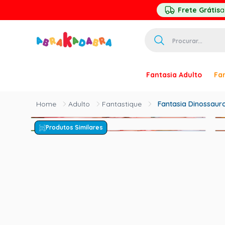
Frete Grátis
a
Procurar...
TERMOS MAIS 
Fantasia Adulto
Fan
1
º
homem ar
2
º
princesa
Adulto
Fantastique
Fantasia Dinossauro
3
º
pirata
Produtos Similares
4
º
paquita
5
º
harry pott
6
º
palhaço
7
º
kpop
8
º
branca ne
9
º
toy story