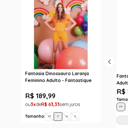
Fantasia Dinossauro Laranja
Fant
Feminino Adulto - Fantastique
Adult
R$ 
R$
189
,
99
Tama
3
R$
63
,
33
PP
Tamanho:
PP
P
M
G