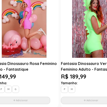
asia Dinossauro Rosa Feminino
Fantasia Dinossauro Ve
o - Fantastique
Feminino Adulto - Fantas
149,99
R$ 189,99
nho:
Tamanho:
P
M
G
P
M
Adicionar
Adicionar