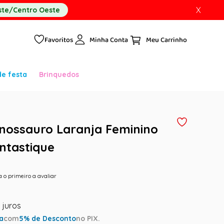
X
te/Centro Oeste
Favoritos
Minha Conta
de festa
Brinquedos
inossauro Laranja Feminino
antastique
a o primeiro a avaliar
ta
com
5
% de Desconto
no PIX.