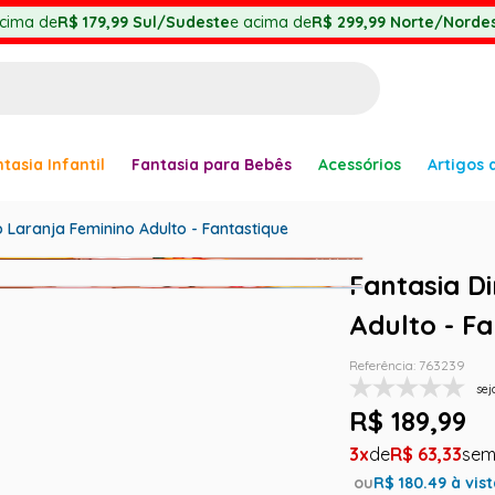
cima de
R$ 179,99
Sul/Sudeste
e acima de
R$ 299,99
Norte/Nordes
BUSCADOS
tasia Infantil
Fantasia para Bebês
Acessórios
Artigos 
anha
 Laranja Feminino Adulto - Fantastique
Fantasia D
Adulto - F
er
Referência
:
763239
sej
R$
189
,
99
ve
3
R$
63
,
33
ou
R$
180.49
à vis