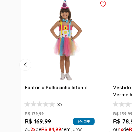
Outlet
ngaceiro Infantil
Fantasia Abbey Bominable Lu
om Chapéu
Infantil - Monster High
(0)
(8)
R$
159
,
99
R$
39
,
99
26
% OFF
75
% OFF
84
,
99
1
R$
39
,
99