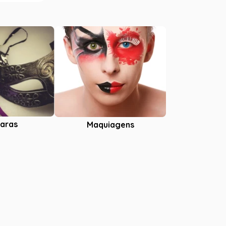
aras
Maquiagens