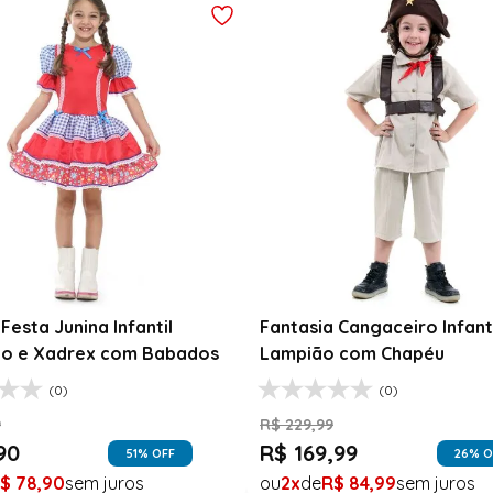
Fantasia Festa Junina Adulto
Roupa Fest
Jardineira Xadrez Caipira Azul
Fantasia R
R$
139
,
99
R$
189
,
99
xo
R$
99
,
99
R$
99
,
99
1
R$
99
,
99
1
R$