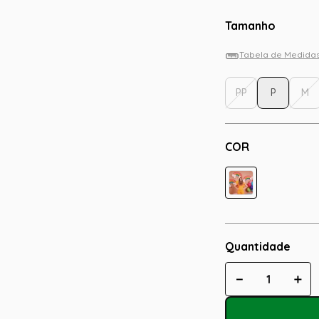
Tamanho
Tabela de Medida
PP
P
M
COR
Quantidade
－
＋