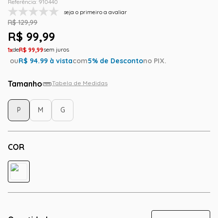
Referência
:
910440
seja o primeiro a avaliar
R$
129
,
99
R$
99
,
99
1
R$
99
,
99
ou
R$
94.99
à vista
com
5
% de Desconto
no PIX.
Tamanho
Tabela de Medidas
P
M
G
COR