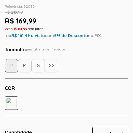
Referência
:
920304
R$
219
,
99
R$
169
,
99
2
R$
84
,
99
ou
R$
161.49
à vista
com
5
% de Desconto
no PIX.
Tamanho
Tabela de Medidas
P
M
G
GG
COR
Quantidade