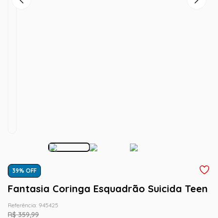
39
% OFF
Fantasia Coringa Esquadrão Suicida Teen
Referência
:
945425
R$
359
,
99