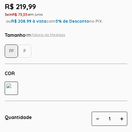
R$
219
,
99
3
R$
73
,
33
ou
R$
208.99
à vista
com
5
% de Desconto
no PIX.
Tamanho
Tabela de Medidas
PP
P
COR
Quantidade
－
＋