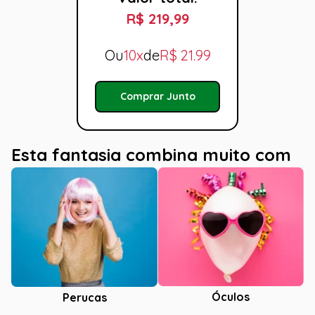
R$ 219,99
Ou
10x
de
R$
21.99
Comprar Junto
Esta fantasia combina muito com
Óculos
Perucas