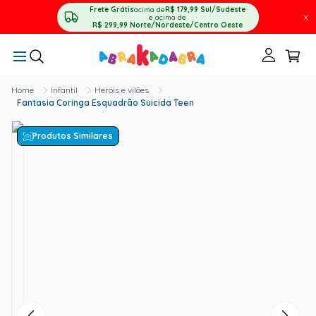
Frete Grátis
acima de
R$ 179,99
Sul/Sudeste
X
e acima de
R$ 299,99
Norte/Nordeste/Centro Oeste
Infantil
Heróis e vilões
Fantasia Coringa Esquadrão Suicida Teen
Produtos Similares