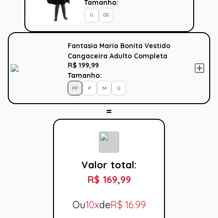
Tamanho:
G
GG
Fantasia Maria Bonita Vestido
Cangaceira Adulto Completa
R$ 199,99
Tamanho:
PP
P
M
G
Valor total:
R$ 169,99
Ou
10x
de
R$
16.99