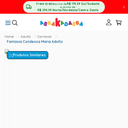
Frete Grátis
acima de
R$ 179,99
Sul/Sudeste
X
e acima de
R$ 299,99
Norte/Nordeste/Centro Oeste
Adulto
Carnaval
Fantasia Condessa Maria Adulto
Produtos Similares