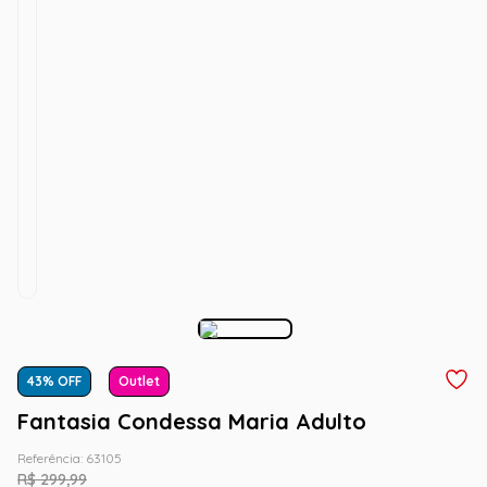
43
% OFF
Outlet
Fantasia Condessa Maria Adulto
Referência
:
63105
R$
299
,
99