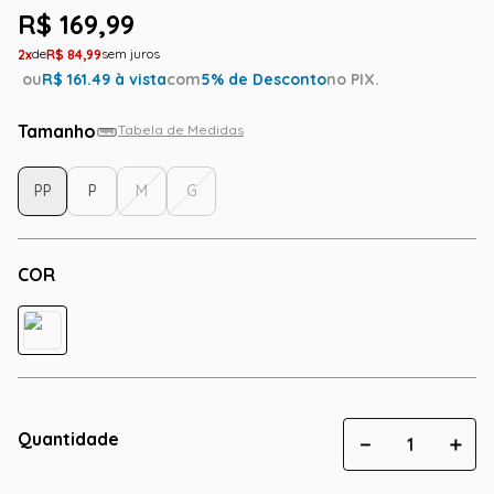
R$
169
,
99
2
R$
84
,
99
ou
R$
161.49
à vista
com
5
% de Desconto
no PIX.
Tamanho
Tabela de Medidas
PP
P
M
G
COR
Quantidade
－
＋