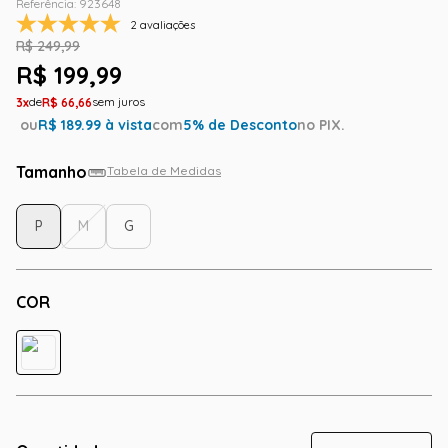
Referência
:
923648
2 avaliações
R$
249
,
99
R$
199
,
99
3
R$
66
,
66
ou
R$
189.99
à vista
com
5
% de Desconto
no PIX.
Tamanho
Tabela de Medidas
P
M
G
COR