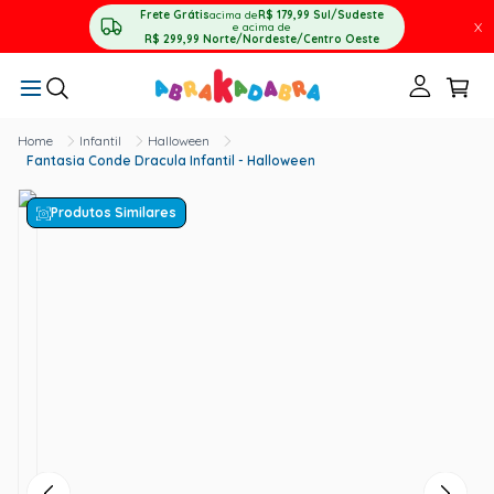
Frete Grátis
acima de
R$ 179,99
Sul/Sudeste
X
e acima de
R$ 299,99
Norte/Nordeste/Centro Oeste
Infantil
Halloween
Fantasia Conde Dracula Infantil - Halloween
Produtos Similares